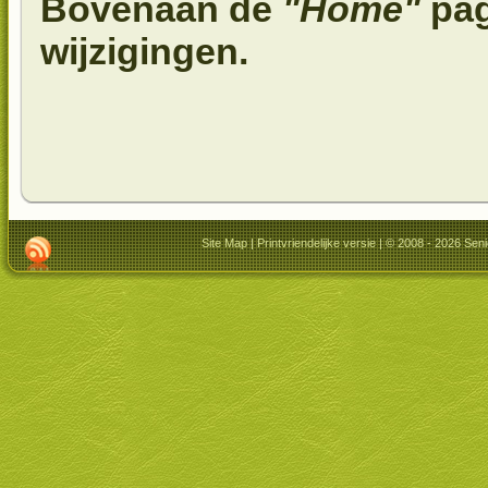
Bovenaan de
"Home"
pag
wijzigingen.
Site Map
|
Printvriendelijke versie
| © 2008 - 2026 Seni