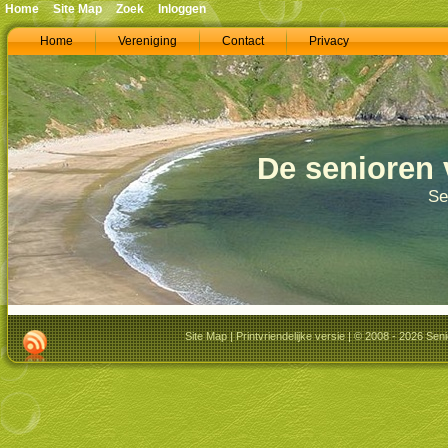
Home
Site Map
Zoek
Inloggen
Home
Vereniging
Contact
Privacy
De senioren 
Se
Site Map
|
Printvriendelijke versie
| © 2008 - 2026 Seni