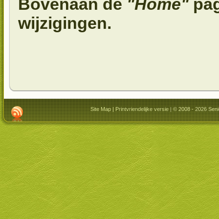
Bovenaan de
"Home"
pag
wijzigingen.
Site Map
|
Printvriendelijke versie
| © 2008 - 2026 Seni